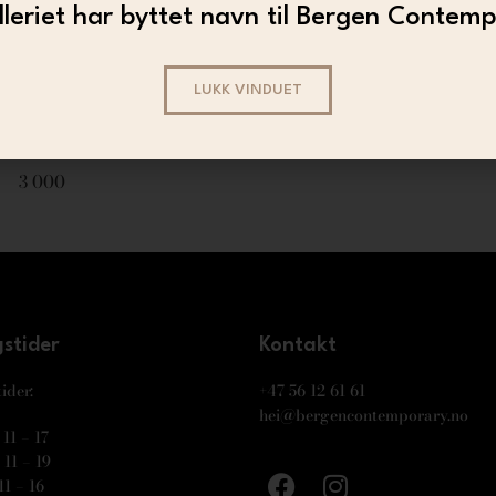
leriet har byttet navn til Bergen Contem
PYRITT
PYRITT
LUKK VINDUET
– Blind Intuition
Pyritt – Contagious
3 000
prayed multiple)
3 000
stider
Kontakt
ider:
+47 56 12 61 61
hei@bergencontemporary.no
11 – 17
11 – 19
11 – 16