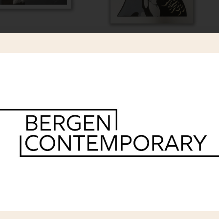
PYRITT
PYRITT
 Natures Blessing
Pyritt – Focus
1 900
900