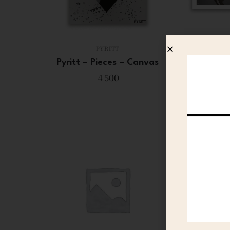
PYRITT
Pyritt – Pieces – Canvas
Pyritt –
4 500