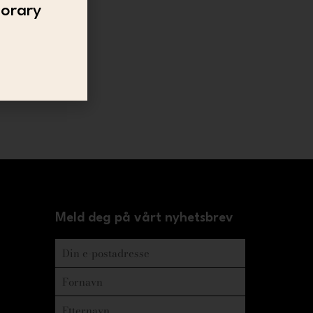
porary
Meld deg på vårt nyhetsbrev