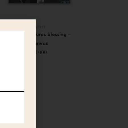
PYRITT
Pyritt – Natures blessing –
Canvas
13 000