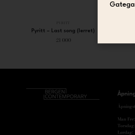
Gategal
PYRITT
Pyritt – Last song (lerret)
Pyritt 
21 000
(hands
Åpning
Åpningst
Man-Fre: 
Torsdag: 
Lørdag: 