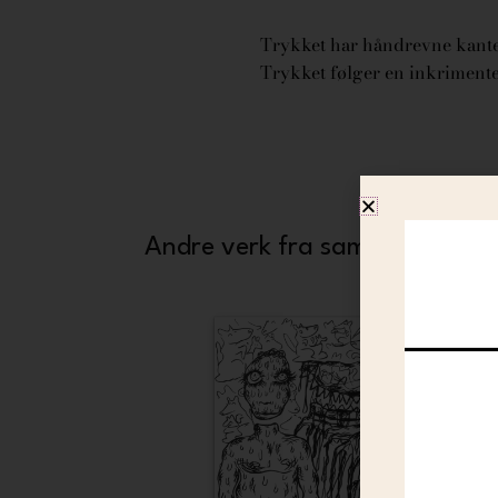
Trykket har håndrevne kanter
Trykket følger en inkrimentel
Andre verk fra samme kunstne