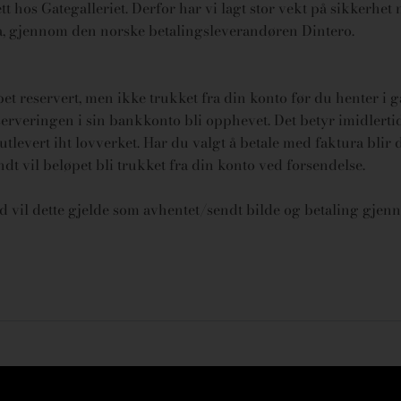
t hos Gategalleriet. Derfor har vi lagt stor vekt på sikkerhet n
ura, gjennom den norske betalingsleverandøren Dintero.
øpet reservert, men ikke trukket fra din konto før du henter i 
rveringen i sin bankkonto bli opphevet. Det betyr imidlertid 
tlevert iht lovverket.
Har du valgt å betale med faktura blir 
endt vil beløpet bli trukket fra din konto ved forsendelse.
id vil dette gjelde som avhentet/sendt bilde og betaling gjenn