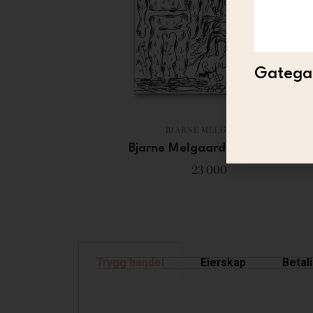
Gategal
BJARNE MELGAARD
Bjarne Melgaard – Untitled
23 000
Trygg handel
Eierskap
Betal