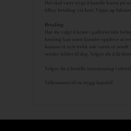
Det skal være trygt å handle kunst på net
tilbyr betaling via kort, Vipps og fakt
Betaling
Har du valgt å hente i galleriet blir bel
henting kan noen kunder oppleve at rese
komme et nytt trekk når varen er sendt/u
sender bildet til deg. Velger du å få tils
Velger du å bestille innramming i ettert
Velkommen til en trygg handel!