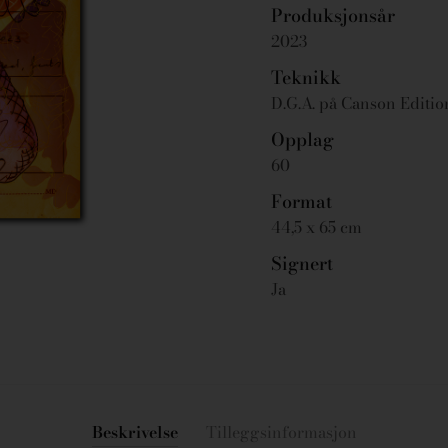
Produksjonsår
2023
Teknikk
D.G.A. på Canson Editi
Opplag
60
Format
44,5 x 65 cm
Signert
Ja
Beskrivelse
Tilleggsinformasjon