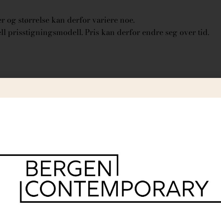
 og størrelse kan derfor variere noe.
l prisstigningsmodell. Pris kan derfor endre seg over tid.
r