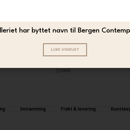
leriet har byttet navn til Bergen Contem
LUKK VINDUET
BJARNE MELGAARD
Bjarne Melgaard – Untitled
23 000
ing
Innramming
Frakt & levering
Kunstavg