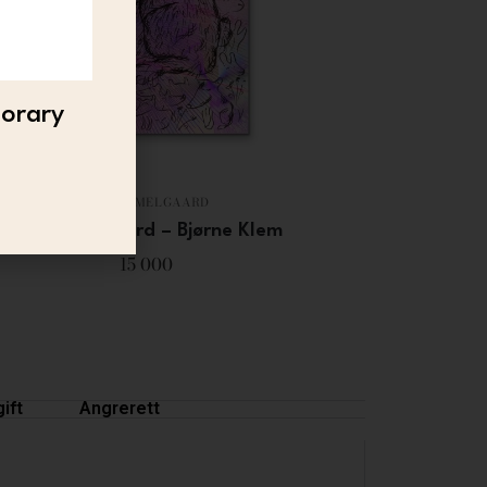
porary
BJARNE MELGAARD
Bjarne Melgaard – Bjørne Klem
15 000
ift
Angrerett