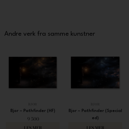
Andre verk fra samme kunstner
BJOR
BJOR
Bjor – Pathfinder (HF)
Bjor – Pathfinder (Special
9 500
ed)
5 500
LES MER
LES MER