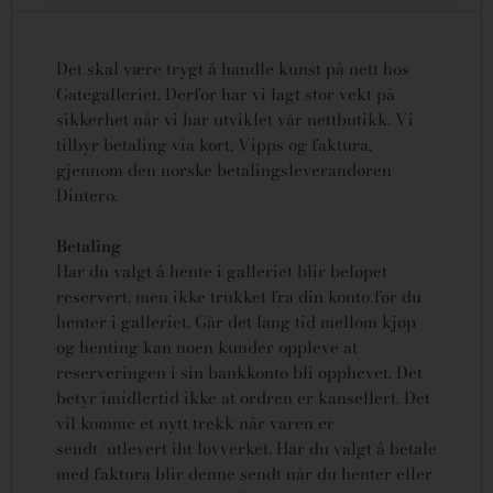
Det skal være trygt å handle kunst på nett hos
Gategalleriet. Derfor har vi lagt stor vekt på
sikkerhet når vi har utviklet vår nettbutikk. Vi
tilbyr betaling via kort, Vipps og faktura,
gjennom den norske betalingsleverandøren
Dintero.
Betaling
Har du valgt å hente i galleriet blir beløpet
reservert, men ikke trukket fra din konto før du
henter i galleriet. Går det lang tid mellom kjøp
og henting kan noen kunder oppleve at
reserveringen i sin bankkonto bli opphevet. Det
betyr imidlertid ikke at ordren er kansellert.
Det
vil komme et nytt trekk når varen er
sendt/utlevert iht lovverket.
Har du valgt å betale
med faktura blir denne sendt når du henter eller