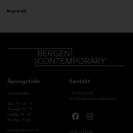
Angrerett
Åpningstider
Kontakt
Åpningstider:
+47 56 12 61 61
hei@bergencontemporary.no
Man-Fre: 11 – 17
Torsdag: 11 – 19
Lørdag: 11 – 16
Søndag: stengt
Damsgårdsveien 14
Salgsvilkår