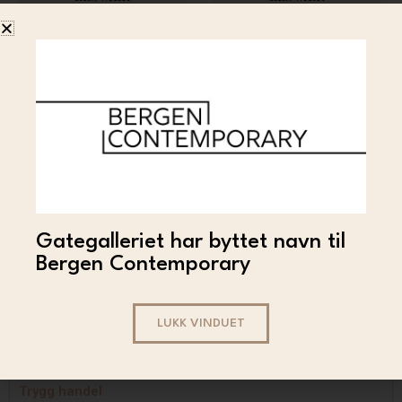
BJOR
Gategalleriet har byttet navn til
Bjor – Pathfinder (main)
Bergen Contemporary
3 500
LES MER
LUKK VINDUET
Trygg handel