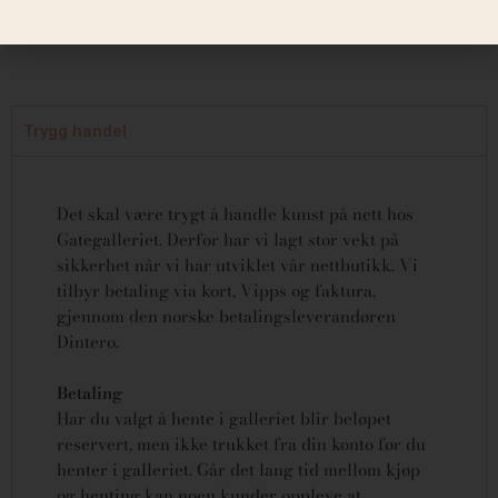
Trygg handel
Det skal være trygt å handle kunst på nett hos
Gategalleriet. Derfor har vi lagt stor vekt på
sikkerhet når vi har utviklet vår nettbutikk. Vi
tilbyr betaling via kort, Vipps og faktura,
gjennom den norske betalingsleverandøren
Dintero.
Betaling
Har du valgt å hente i galleriet blir beløpet
reservert, men ikke trukket fra din konto før du
henter i galleriet. Går det lang tid mellom kjøp
og henting kan noen kunder oppleve at