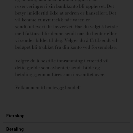
reserveringen i sin bankkonto bli opphevet. Det
betyr imidlertid ikke at ordren er kansellert.
Det
vil komme et nytt trekk når varen er
sendt/utlevert iht lovverket.
Har du valgt å betale
med faktura blir denne sendt når du henter eller
vi sender bildet til deg. Velger du å få tilsendt vil
beløpet bli trukket fra din konto ved forsendelse.
Velger du å bestille innramming i ettertid vil
dette gjelde som avhentet/sendt bilde og
betaling gjennomføres som i avsnittet over.
Velkommen til en trygg handel!
Eierskap
Betaling