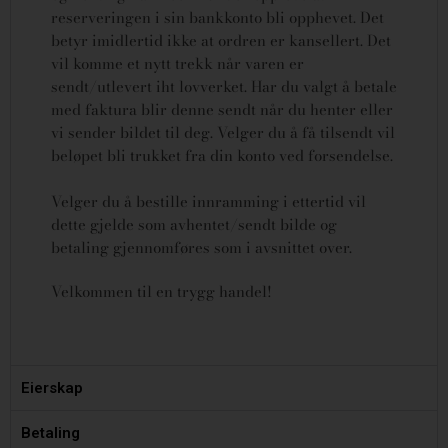
reserveringen i sin bankkonto bli opphevet. Det
betyr imidlertid ikke at ordren er kansellert.
Det
vil komme et nytt trekk når varen er
sendt/utlevert iht lovverket.
Har du valgt å betale
med faktura blir denne sendt når du henter eller
vi sender bildet til deg. Velger du å få tilsendt vil
beløpet bli trukket fra din konto ved forsendelse.
Velger du å bestille innramming i ettertid vil
dette gjelde som avhentet/sendt bilde og
betaling gjennomføres som i avsnittet over.
Velkommen til en trygg handel!
Eierskap
Betaling