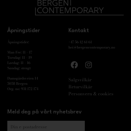
Åpningstider
Kontakt
Åpningstider:
+47 56 12 61 61
hei@bergencontemporary.no
Man-Fre: 11 – 17
Torsdag: 11 – 19
Lørdag: 11 – 16
Søndag: stengt
Damsgårdsveien 14
Salgsvilkår
5058 Bergen
Returvilkår
Org. no: 931 172 174
Personvern & cookies
Meld deg på vårt nyhetsbrev