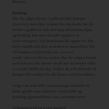
Dintero.
Betaling
Har du valgt å hente i galleriet blir beløpet
reservert, men ikke trukket fra din konto før du
henter i galleriet. Går det lang tid mellom kjøp
og henting kan noen kunder oppleve at
reserveringen i sin bankkonto bli opphevet. Det
betyr imidlertid ikke at ordren er kansellert.
Det
vil komme et nytt trekk når varen er
sendt/utlevert iht lovverket.
Har du valgt å betale
med faktura blir denne sendt når du henter eller
vi sender bildet til deg. Velger du å få tilsendt vil
beløpet bli trukket fra din konto ved forsendelse.
Velger du å bestille innramming i ettertid vil
dette gjelde som avhentet/sendt bilde og
betaling gjennomføres som i avsnittet over.
Velkommen til en trygg handel!