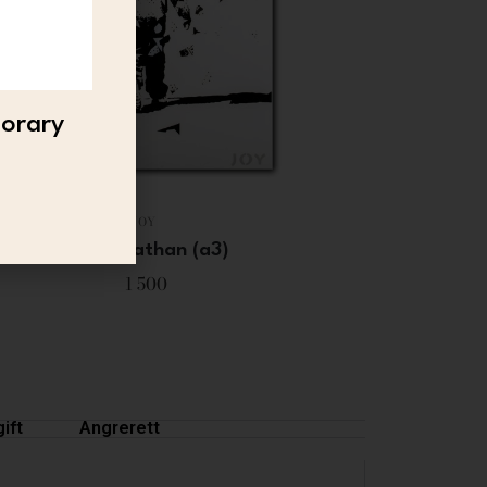
porary
JOY
JOY – Nathan (a3)
1 500
ift
Angrerett