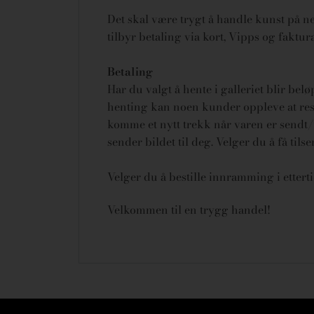
Det skal være trygt å handle kunst på net
tilbyr betaling via kort, Vipps og fakt
Betaling
Har du valgt å hente i galleriet blir bel
henting kan noen kunder oppleve at rese
komme et nytt trekk når varen er sendt/u
sender bildet til deg. Velger du å få tils
Velger du å bestille innramming i ettert
Velkommen til en trygg handel!