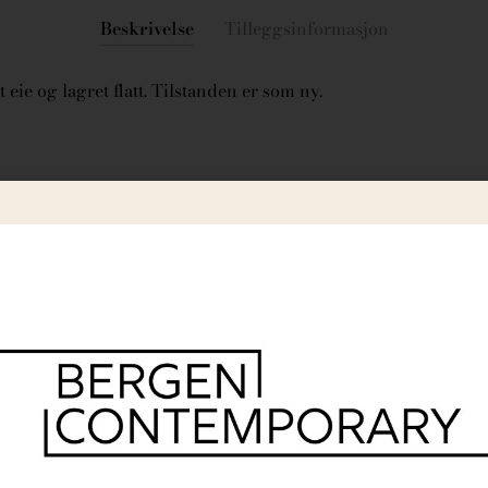
Beskrivelse
Tilleggsinformasjon
 eie og lagret flatt. Tilstanden er som ny.
r