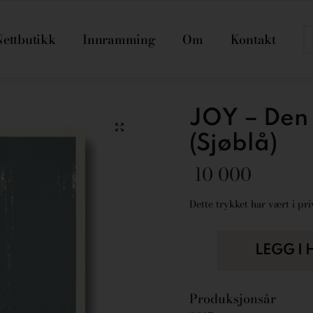
Nettbutikk
Innramming
Om
Kontakt
JOY – Den 
(Sjøblå)
10 000
Dette trykket har vært i priv
LEGG I
Produksjonsår