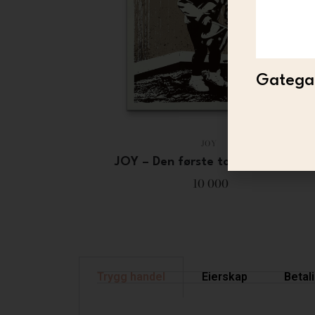
Gategal
JOY
JOY – Den første tonen (Umbra)
10 000
Trygg handel
Eierskap
Betal