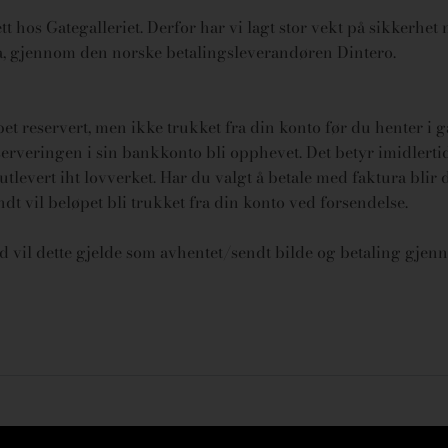
t hos Gategalleriet. Derfor har vi lagt stor vekt på sikkerhet n
ura, gjennom den norske betalingsleverandøren Dintero.
øpet reservert, men ikke trukket fra din konto før du henter i 
rveringen i sin bankkonto bli opphevet. Det betyr imidlertid 
tlevert iht lovverket.
Har du valgt å betale med faktura blir 
endt vil beløpet bli trukket fra din konto ved forsendelse.
id vil dette gjelde som avhentet/sendt bilde og betaling gjenn