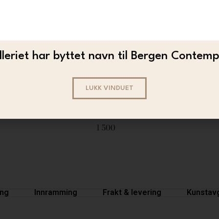
leriet har byttet navn til Bergen Contem
LUKK VINDUET
JOY
JOY – Håp (a3)
1 500
ing
Innramming
Frakt & levering
Kunstavg