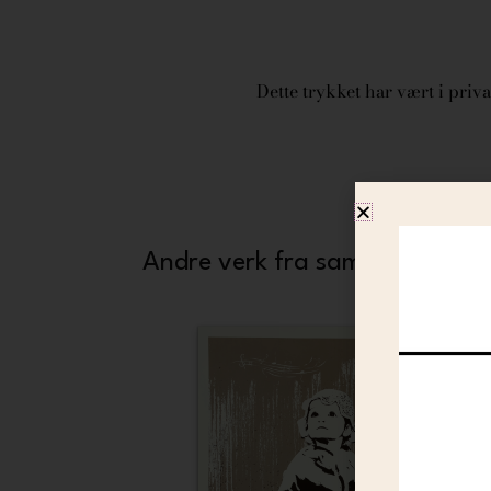
Dette trykket har vært i privat
Andre verk fra samme kunstne