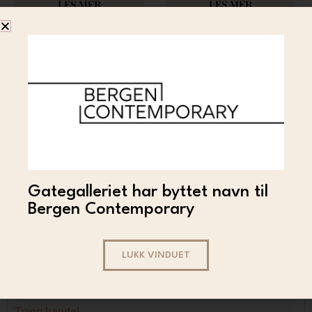
10 000
LES MER
LES MER
Out of stock
JOY
Gategalleriet har byttet navn til
JOY – Nathan (a3)
Bergen Contemporary
1 500
LES MER
LUKK VINDUET
Trygg handel