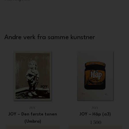
Andre verk fra samme kunstner
JOY
JOY
JOY – Den første tonen
JOY – Håp (a3)
1 500
(Umbra)