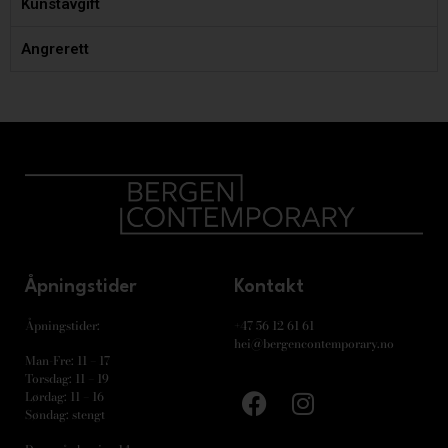
Kunstavgift
Angrerett
Åpningstider
Kontakt
Åpningstider:
+47 56 12 61 61
hei@bergencontemporary.no
Man-Fre: 11 – 17
Torsdag: 11 – 19
Lørdag: 11 – 16
Søndag: stengt