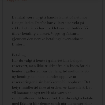
Det skal være trygt å handle kunst på nett hos
Gategalleriet. Derfor har vi lagt stor vekt på
sikkerhet når vi har utviklet vår nettbutikk. Vi
tilbyr betaling via kort, Vipps og faktura,
gjennom den norske betalingsleverandøren
Dintero.
Betaling
Har du valgt å hente i galleriet blir beløpet
reservert, men ikke trukket fra din konto før du
henter i galleriet. Går det lang tid mellom kjøp
og henting kan noen kunder oppleve at
reserveringen i sin bankkonto bli opphevet. Det
betyr imidlertid ikke at ordren er kansellert.
Det
vil komme et nytt trekk når varen er
sendt/utlevert iht lovverket.
Har du valgt å betale
med faktura blir denne sendt når du henter eller