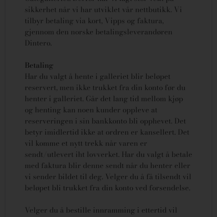
sikkerhet når vi har utviklet vår nettbutikk. Vi
tilbyr betaling via kort, Vipps og faktura,
gjennom den norske betalingsleverandøren
Dintero.
Betaling
Har du valgt å hente i galleriet blir beløpet
reservert, men ikke trukket fra din konto før du
henter i galleriet. Går det lang tid mellom kjøp
og henting kan noen kunder oppleve at
reserveringen i sin bankkonto bli opphevet. Det
betyr imidlertid ikke at ordren er kansellert.
Det
vil komme et nytt trekk når varen er
sendt/utlevert iht lovverket.
Har du valgt å betale
med faktura blir denne sendt når du henter eller
vi sender bildet til deg. Velger du å få tilsendt vil
beløpet bli trukket fra din konto ved forsendelse.
Velger du å bestille innramming i ettertid vil