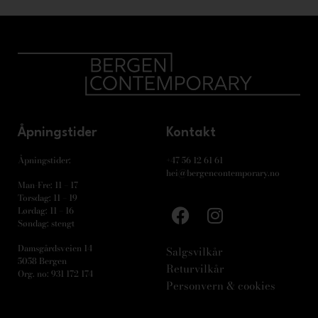
Åpningstider
Kontakt
Åpningstider:
+47 56 12 61 61
hei@bergencontemporary.no
Man-Fre: 11 – 17
Torsdag: 11 – 19
Lørdag: 11 – 16
Søndag: stengt
Damsgårdsveien 14
Salgsvilkår
5058 Bergen
Returvilkår
Org. no: 931 172 174
Personvern & cookies