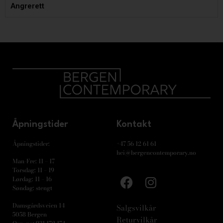
Angrerett
Åpningstider
Kontakt
Åpningstider:
+47 56 12 61 61
hei@bergencontemporary.no
Man-Fre: 11 – 17
Torsdag: 11 – 19
Lørdag: 11 – 16
Søndag: stengt
Damsgårdsveien 14
Salgsvilkår
5058 Bergen
Returvilkår