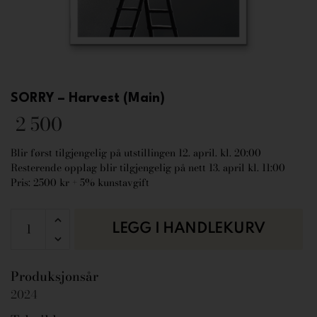
SORRY – Harvest (Main)
2 500
Blir først tilgjengelig på utstillingen 12. april. kl. 20:00
Resterende opplag blir tilgjengelig på nett 13. april kl. 11:00
Pris: 2500 kr + 5% kunstavgift
LEGG I HANDLEKURV
Produksjonsår
2024