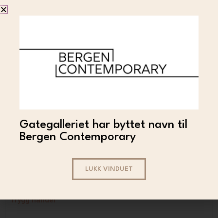
SORRY
Gategalleriet har byttet navn til
SORRY – Fotspor
Bergen Contemporary
2 600
LES MER
LUKK VINDUET
Trygg handel