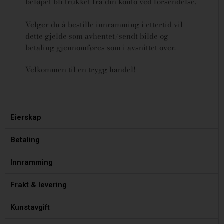
beløpet bli trukket fra din konto ved forsendelse.
Velger du å bestille innramming i ettertid vil
dette gjelde som avhentet/sendt bilde og
betaling gjennomføres som i avsnittet over.
Velkommen til en trygg handel!
Eierskap
Betaling
Innramming
Frakt & levering
Kunstavgift