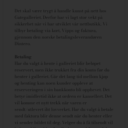
Det skal være trygt å handle kunst på nett hos
Gategalleriet. Derfor har vi lagt stor vekt på
sikkerhet når vi har utviklet vår nettbutikk. Vi
tilbyr betaling via kort, Vipps og faktura,
gjennom den norske betalingsleverandøren
Dintero.
Betaling
Har du valgt å hente i galleriet blir beløpet
reservert, men ikke trukket fra din konto før du
henter i galleriet. Går det lang tid mellom kjøp
og henting kan noen kunder oppleve at
reserveringen i sin bankkonto bli opphevet. Det
betyr imidlertid ikke at ordren er kansellert.
Det
vil komme et nytt trekk når varen er
sendt/utlevert iht lovverket.
Har du valgt å betale
med faktura blir denne sendt når du henter eller
vi sender bildet til deg. Velger du å få tilsendt vil