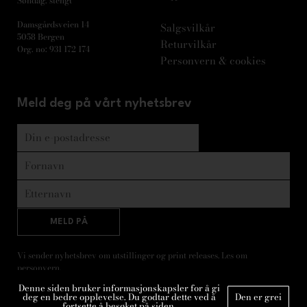
Søndag: stengt
Damsgårdsveien 14
Salgsvilkår
5058 Bergen
Returvilkår
Org. no: 931 172 174
Personvern & cookies
Meld deg på vårt nyhetsbrev
MELD PÅ
Vi sender nyhetsbrev om utstillinger og print releases. Les om
personvern
.
Denne siden bruker informasjonskapsler for å gi
deg en bedre opplevelse. Du godtar dette ved å
Den er grei
fortsette å besøket på siden.