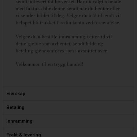
sendt/utlevert iht lovverket.
Har du valgt å betale
med faktura blir denne sendt når du henter eller
vi sender bildet til deg. Velger du å få tilsendt vil
beløpet bli trukket fra din konto ved forsendelse.
Velger du å bestille innramming i ettertid vil
dette gjelde som avhentet/sendt bilde og
betaling gjennomføres som i avsnittet over.
Velkommen til en trygg handel!
Eierskap
Betaling
Innramming
Frakt & levering