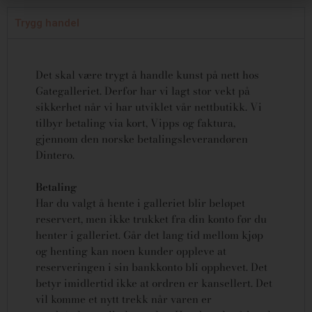
Trygg handel
Det skal være trygt å handle kunst på nett hos
Gategalleriet. Derfor har vi lagt stor vekt på
sikkerhet når vi har utviklet vår nettbutikk. Vi
tilbyr betaling via kort, Vipps og faktura,
gjennom den norske betalingsleverandøren
Dintero.
Betaling
Har du valgt å hente i galleriet blir beløpet
reservert, men ikke trukket fra din konto før du
henter i galleriet. Går det lang tid mellom kjøp
og henting kan noen kunder oppleve at
reserveringen i sin bankkonto bli opphevet. Det
betyr imidlertid ikke at ordren er kansellert.
Det
vil komme et nytt trekk når varen er